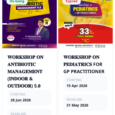
On Going
Expired
𝐖𝐎𝐑𝐊𝐒𝐇𝐎𝐏 𝐎𝐍
𝐖𝐎𝐑𝐊𝐒𝐇𝐎𝐏 𝐎𝐍
𝐀𝐍𝐓𝐈𝐁𝐈𝐎𝐓𝐈𝐂
𝐏𝐄𝐃𝐈𝐀𝐓𝐑𝐈𝐂𝐒 FOR
𝐌𝐀𝐍𝐀𝐆𝐄𝐌𝐄𝐍𝐓
GP PRACTITIONER
(𝐈𝐍𝐃𝐎𝐎𝐑 &
STARTING
𝐎𝐔𝐓𝐃𝐎𝐎𝐑) 5.𝟎
15 Apr 2026
STARTING
DEADLINE
28 Jun 2026
31 May 2026
DEADLINE