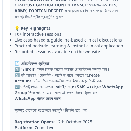
থাকবে 𝐏𝐎𝐒𝐓 𝐆𝐑𝐀𝐃𝐔𝐀𝐓𝐈𝐎𝐍 𝐄𝐍𝐓𝐑𝐀𝐍𝐂𝐄 থেকে শুরু করে
BCS,
ARMY, FOREIGN DEGREE
ও অন্যান্য জব প্রিপারেশনের বিশেষ সেশন —
এক প্ল্যাটফর্মে পূর্ণাঙ্গ প্রস্তুতির সুযোগ।
💡 Key Highlights
10+ interactive sessions
Live case-based & guideline-based clinical discussions
Practical bedside learning & instant clinical application
Recorded sessions available on the website
🧾 রেজিস্ট্রেশন প্রক্রিয়া
1️⃣ “
Enroll
” বাটনে ক্লিক করলেই সরাসরি রেজিস্ট্রেশন সম্পন্ন হবে।
2️⃣ যদি আপনার ওয়েবসাইট একাউন্ট না থাকে, তাহলে “
Create
Account
” বাটনে গিয়ে প্রয়োজনীয় তথ্য দিয়ে একাউন্ট তৈরি করুন।
3️⃣রেজিস্ট্রেশনের পর আপনার
মোবাইল নম্বরে SMS-এর মাধ্যমে WhatsApp
Group লিংক
পাঠানো হবে। আপডেট পেতে লিংকে ক্লিক করে
WhatsApp গ্রুপে জয়েন করুন।
দ্রষ্টব্য:
যেকোনো প্রয়োজনে সময়সূচি পরিবর্তন হতে পারে।
Registration Opens:
12th October 2025
Platform:
Zoom Live