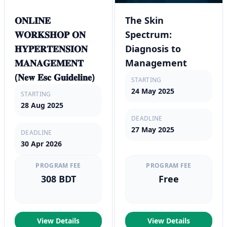
𝐎𝐍𝐋𝐈𝐍𝐄
The Skin
𝐖𝐎𝐑𝐊𝐒𝐇𝐎𝐏 𝐎𝐍
Spectrum:
𝐇𝐘𝐏𝐄𝐑𝐓𝐄𝐍𝐒𝐈𝐎𝐍
Diagnosis to
𝐌𝐀𝐍𝐀𝐆𝐄𝐌𝐄𝐍𝐓
Management
(𝐍𝐞𝐰 𝐄𝐬𝐜 𝐆𝐮𝐢𝐝𝐞𝐥𝐢𝐧𝐞)
STARTING
24 May 2025
STARTING
28 Aug 2025
DEADLINE
27 May 2025
DEADLINE
30 Apr 2026
PROGRAM FEE
PROGRAM FEE
308 BDT
Free
View Details
View Details