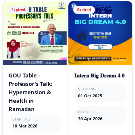
Expired
Expired
GOU Table -
𝐈𝐧𝐭𝐞𝐫𝐧 𝐁𝐢𝐠 𝐃𝐫𝐞𝐚𝐦 𝟒.𝟎
Professor's Talk:
STARTING
Hypertension &
01 Oct 2025
Health in
Ramadan
DEADLINE
30 Apr 2026
STARTING
10 Mar 2026