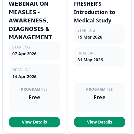
𝗪𝗘𝗕𝗜𝗡𝗔𝗥 𝗢𝗡
FRESHER’S
𝗠𝗘𝗔𝗦𝗟𝗘𝗦 -
Introduction to
𝗔𝗪𝗔𝗥𝗘𝗡𝗘𝗦𝗦,
Medical Study
𝗗𝗜𝗔𝗚𝗡𝗢𝗦𝗜𝗦 &
STARTING
𝗠𝗔𝗡𝗔𝗚𝗘𝗠𝗘𝗡𝗧
15 Mar 2026
STARTING
DEADLINE
07 Apr 2026
31 May 2026
DEADLINE
14 Apr 2026
PROGRAM FEE
PROGRAM FEE
Free
Free
View Details
View Details