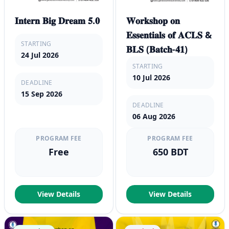
𝐈𝐧𝐭𝐞𝐫𝐧 𝐁𝐢𝐠 𝐃𝐫𝐞𝐚𝐦 𝟓.𝟎
𝐖𝐨𝐫𝐤𝐬𝐡𝐨𝐩 𝐨𝐧
𝐄𝐬𝐬𝐞𝐧𝐭𝐢𝐚𝐥𝐬 𝐨𝐟 𝐀𝐂𝐋𝐒 &
STARTING
𝐁𝐋𝐒 (𝐁𝐚𝐭𝐜𝐡-𝟒𝟏)
24 Jul 2026
STARTING
10 Jul 2026
DEADLINE
15 Sep 2026
DEADLINE
06 Aug 2026
PROGRAM FEE
PROGRAM FEE
Free
650 BDT
View Details
View Details