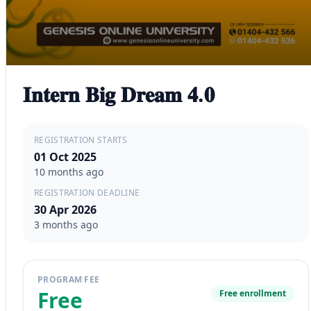
𝐈𝐧𝐭𝐞𝐫𝐧 𝐁𝐢𝐠 𝐃𝐫𝐞𝐚𝐦 𝟒.𝟎
REGISTRATION STARTS
01 Oct 2025
10 months ago
REGISTRATION DEADLINE
30 Apr 2026
3 months ago
PROGRAM FEE
Free
Free enrollment