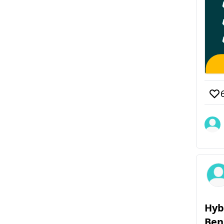
Hyb
Ben