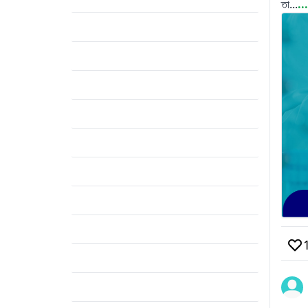
তা...
.
Form fill up
(1)
BSMMU
(1)
Poland Syndrome
(1)
Academic Post
(1)
Thoracic Surgery
(1)
DMCH
(1)
Radiology & Imaging
(1)
Orthopedic Surgery
(1)
D-Ortho
(1)
MS (Orthopedics)
(1)