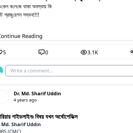
‌ডি‌কেল ক‌লে‌জে থাকা অবস্থায় কি
্ট গ্রাজু‌য়েশন সম্ভব!!!!
.Continue Reading
5
0
3.1K
Write a comment...
Dr. Md. Sharif Uddin
4 years ago
ারিয়ার গাইডলাইনঃ বিষয় যখন অর্থোপেডিক্স
. Md. Sharif Uddin
BS (CMC)