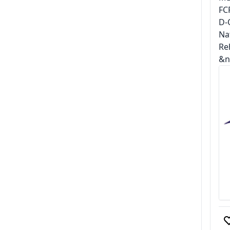
FC
D-
Na
Re
&nb