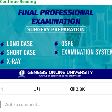
..Continue Reading
11
1
3.8K
Write a comment...