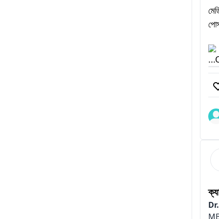
‌মে
পোস
..
ক্য
Dr
MB