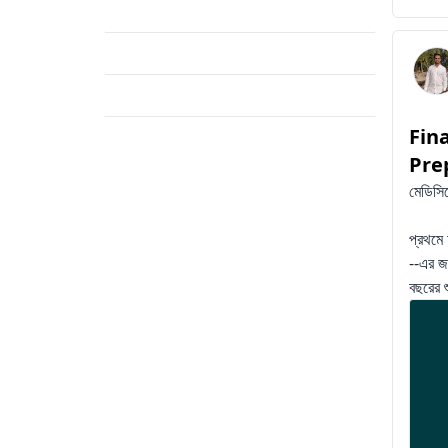
Career
(1)
Hybrid Education
(1)
Surgery Preparation
(1)
Fin
Pre
মেডিসি
প্রথমে
--এর জ
বছরের শ