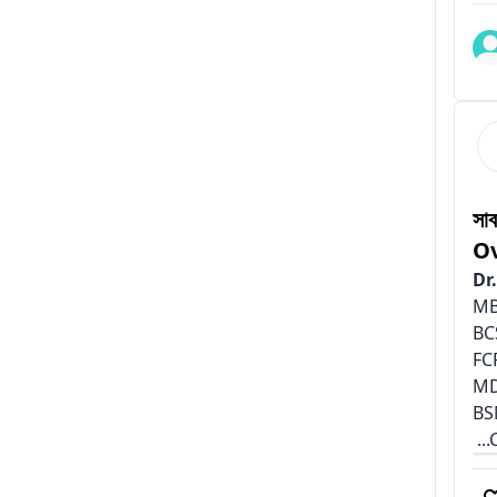
সা
Ov
Dr
MB
BC
FC
MD
BS
..