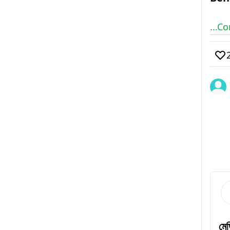
...C
‌মে