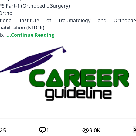
PS Part-1 (Orthopedic Surgery)
Ortho
tional Institute of Traumatology and Orthopae
habilitation (NITOR)
...
...Continue Reading
5
1
9.0K