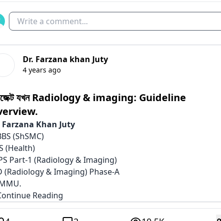
Write a comment...
Dr. Farzana khan Juty
4 years ago
বজেক্ট যখন Radiology & imaging: Guideline
erview.
. Farzana Khan Juty
BS (ShSMC)
S (Health)
PS Part-1 (Radiology & Imaging)
 (Radiology & Imaging) Phase-A
MMU.
.Continue Reading