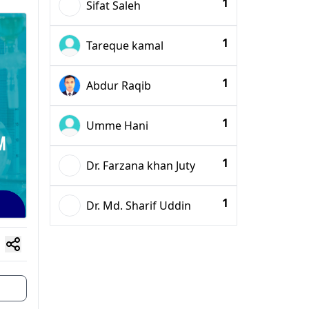
1
Sifat Saleh
1
Tareque kamal
1
Abdur Raqib
1
Umme Hani
1
Dr. Farzana khan Juty
1
Dr. Md. Sharif Uddin