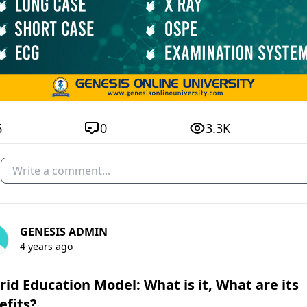
6
0
3.3K
Write a comment...
GENESIS ADMIN
4 years ago
rid Education Model: What is it, What are its
efits?