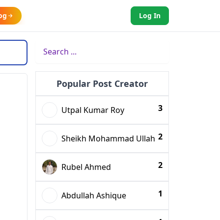
og
Log In
Popular Post Creator
3
Utpal Kumar Roy
2
Sheikh Mohammad Ullah
2
Rubel Ahmed
1
Abdullah Ashique