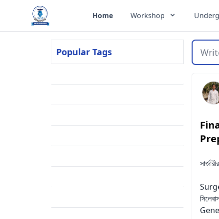
Genesis Online University
Home
Workshop
Underg
Popular Tags
Writ
Residency
(2)
FCPS Part-1
(2)
BCPS
(2)
Fin
Meritlist
(1)
Pre
Result
(1)
সার্জার
Embryology
(1)
Surg
Mnemonics
(1)
সিলেবা
Gener
Admission
(1)